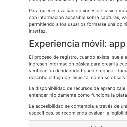
Para quienes evalúan opciones de casino móvi
con información accesible sobre capturas, va
permitiendo a los usuarios formarse una opin
interfaz.
Experiencia móvil: app 
El proceso de registro, cuando exista, suele 
ingresen información básica para crear la cu
verificación de identidad puede requerir docu
describe el flujo de inicio tal como se observa
La disponibilidad de recursos de aprendizaje
entender rápidamente cómo funciona la plat
La accesibilidad se contempla a través de un
específicas, se recomienda evaluar la legibili