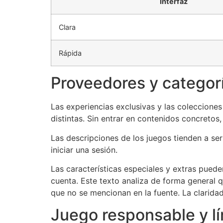
Interfaz
Clara
Rápida
Proveedores y categor
Las experiencias exclusivas y las coleccione
distintas. Sin entrar en contenidos concretos
Las descripciones de los juegos tienden a ser
iniciar una sesión.
Las características especiales y extras puede
cuenta. Este texto analiza de forma general q
que no se mencionan en la fuente. La claridad
Juego responsable y lí