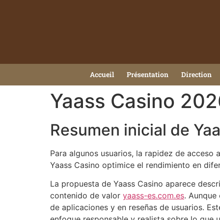
Accueil
Présentation
Direction
Yaass Casino 2026
Resumen inicial de Ya
Para algunos usuarios, la rapidez de acceso a
Yaass Casino optimice el rendimiento en dife
La propuesta de Yaass Casino aparece descri
contenido de valor
yaass-es.com.es
. Aunque 
de aplicaciones y en reseñas de usuarios. Es
enfoque responsable y realista sobre lo que u