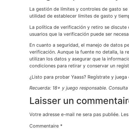
La gestión de límites y controles de gasto s
utilidad de establecer límites de gasto y tie
La política de verificación y retiro se discu
usuarios que la verificación puede ser necesa
En cuanto a seguridad, el manejo de datos pe
verificación. Aunque la fuente no detalla, la 
utilizan los datos y asegurar que la informac
condiciones para retirar y conservar un regi
¿Listo para probar Yaass? Regístrate y juega
Recuerda: 18+ y juego responsable. Consulta p
Laisser un commentair
Votre adresse e-mail ne sera pas publiée.
Les
Commentaire
*