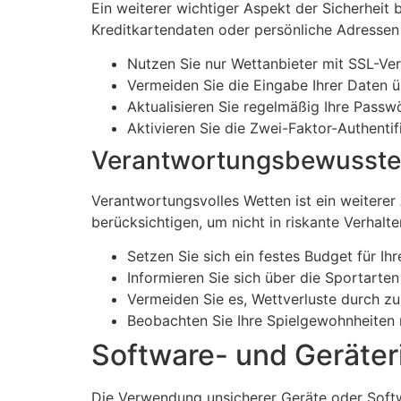
Ein weiterer wichtiger Aspekt der Sicherheit 
Kreditkartendaten oder persönliche Adressen
Nutzen Sie nur Wettanbieter mit SSL-Ver
Vermeiden Sie die Eingabe Ihrer Daten 
Aktualisieren Sie regelmäßig Ihre Pass
Aktivieren Sie die Zwei-Faktor-Authentif
Verantwortungsbewusste
Verantwortungsvolles Wetten ist ein weiterer
berücksichtigen, um nicht in riskante Verhalt
Setzen Sie sich ein festes Budget für Ih
Informieren Sie sich über die Sportarte
Vermeiden Sie es, Wettverluste durch zu
Beobachten Sie Ihre Spielgewohnheiten 
Software- und Geräter
Die Verwendung unsicherer Geräte oder Softwa