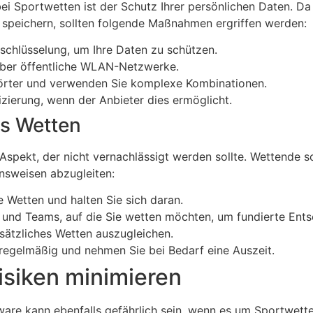
bei Sportwetten ist der Schutz Ihrer persönlichen Daten. D
 speichern, sollten folgende Maßnahmen ergriffen werden:
schlüsselung, um Ihre Daten zu schützen.
über öffentliche WLAN-Netzwerke.
wörter und verwenden Sie komplexe Kombinationen.
izierung, wenn der Anbieter dies ermöglicht.
s Wetten
 Aspekt, der nicht vernachlässigt werden sollte. Wettende 
ensweisen abzugleiten:
re Wetten und halten Sie sich daran.
n und Teams, auf die Sie wetten möchten, um fundierte Ents
sätzliches Wetten auszugleichen.
regelmäßig und nehmen Sie bei Bedarf eine Auszeit.
isiken minimieren
re kann ebenfalls gefährlich sein, wenn es um Sportwetten