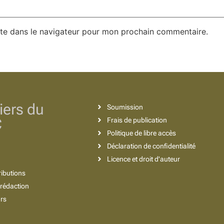
te dans le navigateur pour mon prochain commentaire.
iers du
Soumission
C
Frais de publication
Politique de libre accès
Déclaration de confidentialité
Licence et droit d'auteur
ributions
rédaction
urs