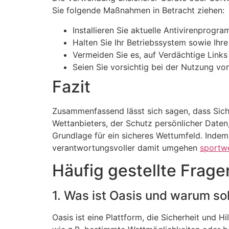
Sie folgende Maßnahmen in Betracht ziehen:
Installieren Sie aktuelle Antivirenprog
Halten Sie Ihr Betriebssystem sowie Ih
Vermeiden Sie es, auf Verdächtige Links 
Seien Sie vorsichtig bei der Nutzung v
Fazit
Zusammenfassend lässt sich sagen, dass Sich
Wettanbieters, der Schutz persönlicher Daten
Grundlage für ein sicheres Wettumfeld. Indem
verantwortungsvoller damit umgehen
sportwe
Häufig gestellte Frage
1. Was ist Oasis und warum so
Oasis ist eine Plattform, die Sicherheit und H