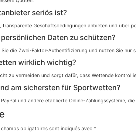
essere Quoten.
anbieter seriös ist?
sein, transparente Geschäftsbedingungen anbieten und über 
 persönlichen Daten zu schützen?
 Sie die Zwei-Faktor-Authentifizierung und nutzen Sie nur 
tten wirklich wichtig?
ucht zu vermeiden und sorgt dafür, dass Wettende kontrollie
ind am sichersten für Sportwetten?
PayPal und andere etablierte Online-Zahlungssysteme, die 
e
 champs obligatoires sont indiqués avec
*