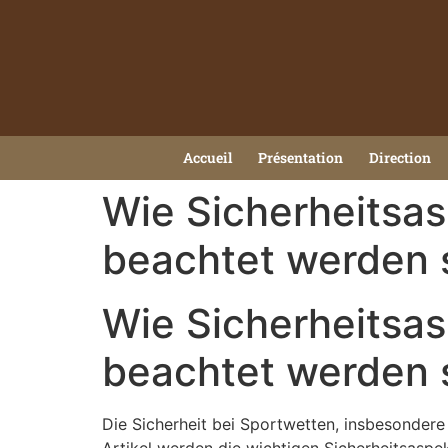
Accueil
Présentation
Direction
Wie Sicherheitsa
beachtet werden s
Wie Sicherheitsa
beachtet werden s
Die Sicherheit bei Sportwetten, insbesondere
Artikel werden die wichtigen Sicherheitsaspek