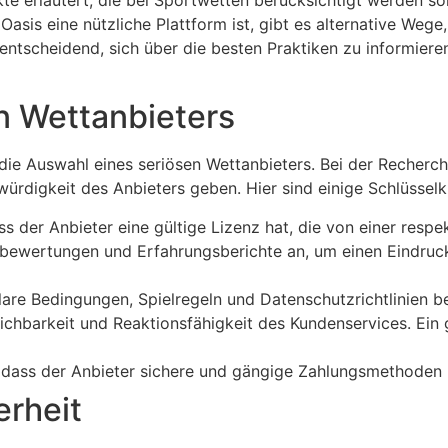
sis eine nützliche Plattform ist, gibt es alternative Wege
entscheidend, sich über die besten Praktiken zu informieren
n Wettanbieters
 die Auswahl eines seriösen Wettanbieters. Bei der Recherch
ürdigkeit des Anbieters geben. Hier sind einige Schlüsselkri
s der Anbieter eine gültige Lizenz hat, die von einer respe
ewertungen und Erfahrungsberichte an, um einen Eindruck 
lare Bedingungen, Spielregeln und Datenschutzrichtlinien ber
ichbarkeit und Reaktionsfähigkeit des Kundenservices. Ein 
 dass der Anbieter sichere und gängige Zahlungsmethoden u
erheit