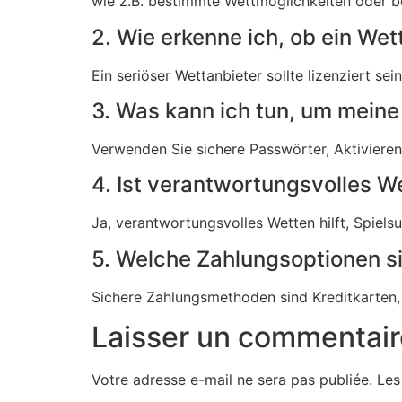
wie z.B. bestimmte Wettmöglichkeiten oder b
2. Wie erkenne ich, ob ein Wett
Ein seriöser Wettanbieter sollte lizenziert 
3. Was kann ich tun, um meine
Verwenden Sie sichere Passwörter, Aktivieren
4. Ist verantwortungsvolles We
Ja, verantwortungsvolles Wetten hilft, Spiels
5. Welche Zahlungsoptionen s
Sichere Zahlungsmethoden sind Kreditkarten, 
Laisser un commentair
Votre adresse e-mail ne sera pas publiée.
Les