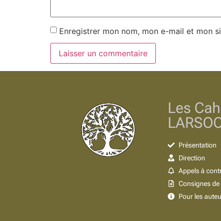
Enregistrer mon nom, mon e-mail et mon si
Les Cah
LARSO
Présentation
Direction
Appels à cont
Consignes de 
Pour les aute