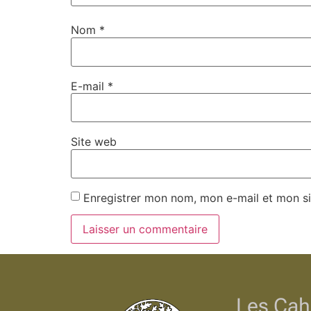
Nom
*
E-mail
*
Site web
Enregistrer mon nom, mon e-mail et mon si
Les Cah