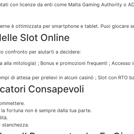
ntati con licenze da enti come Malta Gaming Authority o ADM
rne è ottimizzata per smartphone e tablet. Puoi giocare se
elle Slot Online
o confronto per aiutarti a decidere:
a alla mitologia) ; Bonus e promozioni frequenti ; Accesso 
empi di attesa per prelievi in alcuni casinò ; Slot con RTO
ocatori Consapevoli
commettere.
e la fortuna non è sempre dalla tua parte.
ità.
o stanchezza.