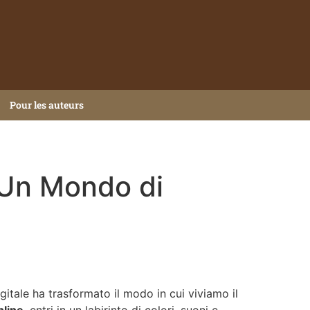
Pour les auteurs
: Un Mondo di
igitale ha trasformato il modo in cui viviamo il
nline
, entri in un labirinto di colori, suoni e