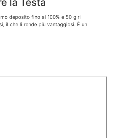
e la Testa
imo deposito fino al 100% e 50 giri
, il che li rende più vantaggiosi. È un