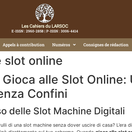
Les Cahiers du LARSOC
E-ISSN : 2960-2858 | P-ISSN : 3006-4414
Appels à contribution
Numéros
Consignes de rédaction
 slot online
di Gioca alle Slot Online
enza Confini
o delle Slot Machine Digitali
 rulli di una slot machine senza dover uscire di casa? L’era d
sinò direttamente sul tuo schermo. Quando
gioca alle slot o