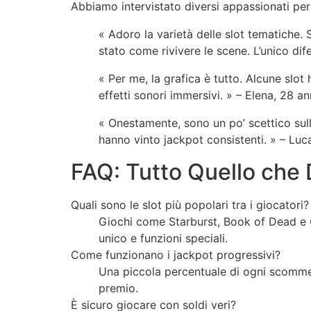
Abbiamo intervistato diversi appassionati per
« Adoro la varietà delle slot tematiche.
stato come rivivere le scene. L’unico dif
« Per me, la grafica è tutto. Alcune slot
effetti sonori immersivi. » – Elena, 28 an
« Onestamente, sono un po’ scettico sull
hanno vinto jackpot consistenti. » – Luca
FAQ: Tutto Quello che 
Quali sono le slot più popolari tra i giocatori?
Giochi come Starburst, Book of Dead e Go
unico e funzioni speciali.
Come funzionano i jackpot progressivi?
Una piccola percentuale di ogni scommes
premio.
È sicuro giocare con soldi veri?