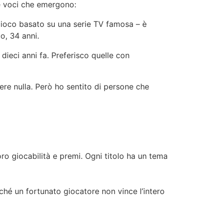
ne voci che emergono:
 gioco basato su una serie TV famosa – è
o, 34 anni.
dieci anni fa. Preferisco quelle con
ere nulla. Però ho sentito di persone che
ro giocabilità e premi. Ogni titolo ha un tema
hé un fortunato giocatore non vince l’intero