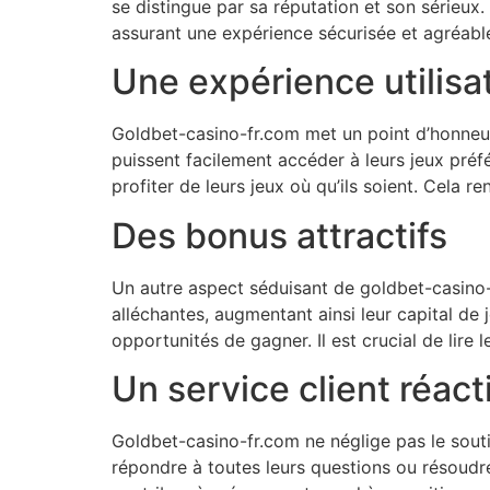
se distingue par sa réputation et son sérieux
assurant une expérience sécurisée et agréable
Une expérience utilisa
Goldbet-casino-fr.com met un point d’honneur à
puissent facilement accéder à leurs jeux préf
profiter de leurs jeux où qu’ils soient. Cela r
Des bonus attractifs
Un autre aspect séduisant de goldbet-casino
alléchantes, augmentant ainsi leur capital de 
opportunités de gagner. Il est crucial de lire
Un service client réact
Goldbet-casino-fr.com ne néglige pas le soutie
répondre à toutes leurs questions ou résoudre