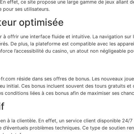
. En effet, ce site propose une large gamme de jeux allant 
 pour ses utilisateurs.
teur optimisée
 offrir une interface fluide et intuitive. La navigation sur 
érés. De plus, la plateforme est compatible avec les apparei
enforce l’accessibilité du casino, un atout non négligeable p
-fr.com réside dans ses offres de bonus. Les nouveaux jou
jeu initial. Ces bonus incluent souvent des tours gratuits et
 les conditions liées à ces bonus afin de maximiser ses chanc
if
n à la clientèle. En effet, un service client disponible 24/7
 d’éventuels problèmes techniques. Ce type de soutien renf