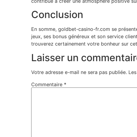
contribue à créer une atmosphère positive sur
Conclusion
En somme, goldbet-casino-fr.com se présente 
jeux, ses bonus généreux et son service clien
trouverez certainement votre bonheur sur cet
Laisser un commentair
Votre adresse e-mail ne sera pas publiée.
Les
Commentaire
*