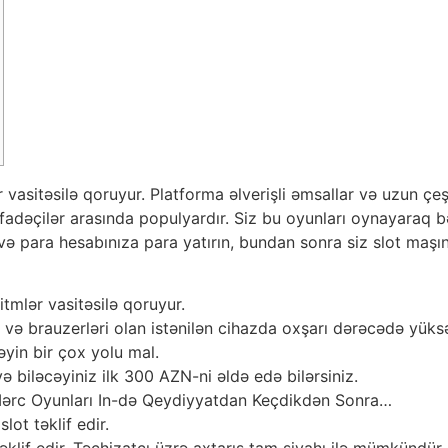
r vasitəsilə qoruyur. Platforma əlverişli əmsallar və uzun ç
dəçilər arasında populyardır. Siz bu oyunları oynayaraq bəx
və para hesabınıza para yatırın, bundan sonra siz slot maşı
itmlər vasitəsilə qoruyur.
ə brauzerləri olan istənilən cihazda oxşarı dərəcədə yüksək
in bir çox yolu mal.
 biləcəyiniz ilk 300 AZN-ni əldə edə bilərsiniz.
Mərc Oyunları In-də Qeydiyyatdan Keçdikdən Sonra…
ot təklif edir.