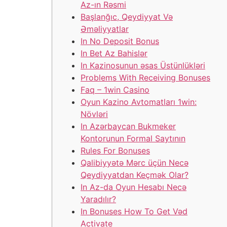
Az-ın Rəsmi
Başlanğıc, Qeydiyyat Və
Əməliyyatlar
In No Deposit Bonus
In Bet Az Bahislər
In Kazinosunun əsas Üstünlükləri
Problems With Receiving Bonuses
Faq – 1win Casino
Oyun Kazino Avtomatları 1win:
Növləri
In Azərbaycan Bukmeker
Kontorunun Formal Saytının
Rules For Bonuses
Qalibiyyətə Mərc üçün Necə
Qeydiyyatdan Keçmək Olar?
In Az-da Oyun Hesabı Necə
Yaradılır?
In Bonuses How To Get Vəd
Activate