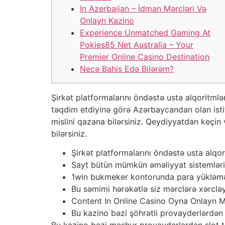
In Azerbaijan – İdman Mərcləri Və
Onlayn Kazino
Experience Unmatched Gaming At
Pokies85 Net Australia – Your
Premier Online Casino Destination
Necə Bahis Edə Bilərəm?
Şirkət platformalarını öndəstə usta alqoritmlə
təqdim etdiyinə görə Azərbaycandan olan istifa
mislini qazana bilərsiniz. Qeydiyyatdan keçin 
bilərsiniz.
Şirkət platformalarını öndəstə usta alqor
Sayt bütün mümkün əməliyyat sistemləri v
1win bukmeker kontorunda para yükləməy
Bu səmimi hərəkətlə siz mərclərə xərcləyə
Content In Online Casino Oyna Onlayn 
Bu kazino bəzi şöhrətli provayderlərdən sl