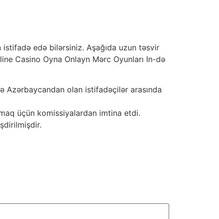
istifadə edə bilərsiniz. Aşağıda uzun təsvir
nline Casino Oyna Onlayn Mərc Oyunları In-də
rə Azərbaycandan olan istifadəçilər arasında
rmaq üçün komissiyalardan imtina etdi.
dirilmişdir.