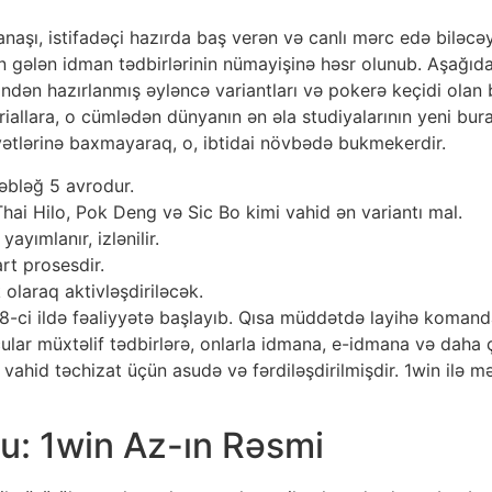
naşı, istifadəçi hazırda baş verən və canlı mərc edə biləcəy
 gələn idman tədbirlərinin nümayişinə həsr olunub. Aşağıda 
ndən hazırlanmış əyləncə variantları və pokerə keçidi olan 
riallara, o cümlədən dünyanın ən əla studiyalarının yeni bur
yətlərinə baxmayaraq, o, ibtidai növbədə bukmekerdir.
əbləğ 5 avrodur.
hai Hilo, Pok Deng və Sic Bo kimi vahid ən variantı mal.
ayımlanır, izlənilir.
rt prosesdir.
olaraq aktivləşdiriləcək.
8-ci ildə fəaliyyətə başlayıb. Qısa müddətdə layihə koman
ular müxtəlif tədbirlərə, onlarla idmana, e-idmana və daha 
ı vahid təchizat üçün asudə və fərdiləşdirilmişdir. 1win ilə m
u: 1win Az-ın Rəsmi