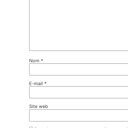
Nom
*
E-mail
*
Site web