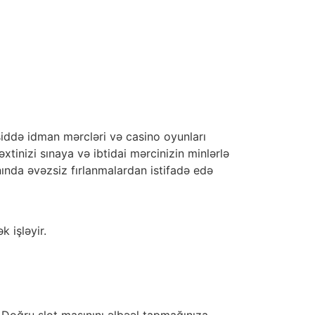
eşiddə idman mərcləri və casino oyunları
tinizi sınaya və ibtidai mərcinizin minlərlə
nında əvəzsiz fırlanmalardan istifadə edə
 işləyir.