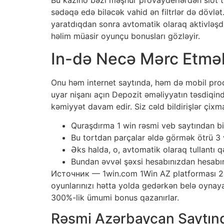
Bu kazino bəzi məşhur provayderlərdən slot tə
sədəqə edə biləcək vahid ən filtrlər də dövlə
yaratdıqdan sonra avtomatik olaraq aktivləşd
həlim müasir oyunçu bonusları gözləyir.
In-də Necə Mərc Etmə
Onu həm internet saytında, həm də mobil proq
uyar nişanı açın Depozit əməliyyatın təsdiqin
kəmiyyət davam edir. Siz cəld bildirişlər çix
Quraşdırma 1 win rəsmi veb saytından bir 
Bu tortdan parçalar əldə görmək ötrü 3 
Əks halda, o, avtomatik olaraq tullantı 
Bundan əvvəl şəxsi hesabınızdan hesabını
Источник — 1win.com 1Win AZ platforması 2017
oyunlarınızı hətta yolda gedərkən belə oynay
300%-lik ümumi bonus qazanırlar.
Rəsmi Azərbaycan Saytınd