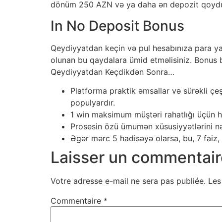
dönüm 250 AZN və ya daha ən depozit qoyduğ
In No Deposit Bonus
Qeydiyyatdan keçin və pul hesabınıza para yatı
olunan bu qaydalara ümid etməlisiniz. Bonus 
Qeydiyyatdan Keçdikdən Sonra…
Platforma praktik əmsallar və sürəkli çe
populyardır.
1 win maksimum müştəri rahatlığı üçün h
Prosesin özü ümumən xüsusiyyətlərini nəz
Əgər mərc 5 hadisəyə olarsa, bu, 7 faiz, 
Laisser un commentair
Votre adresse e-mail ne sera pas publiée.
Les
Commentaire
*