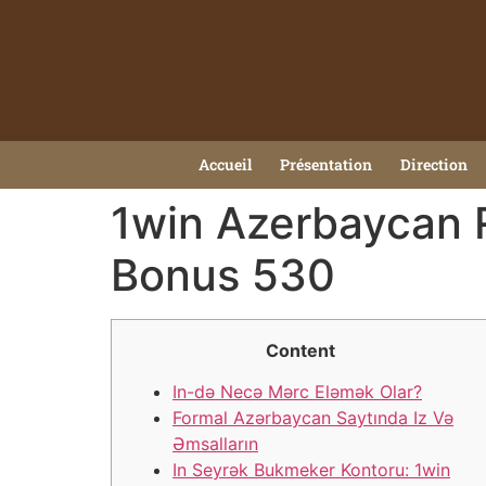
Accueil
Présentation
Direction
1win Azerbaycan R
Bonus 530
Content
In-də Necə Mərc Eləmək Olar?
Formal Azərbaycan Saytında Iz Və
Əmsalların
In Seyrək Bukmeker Kontoru: 1win