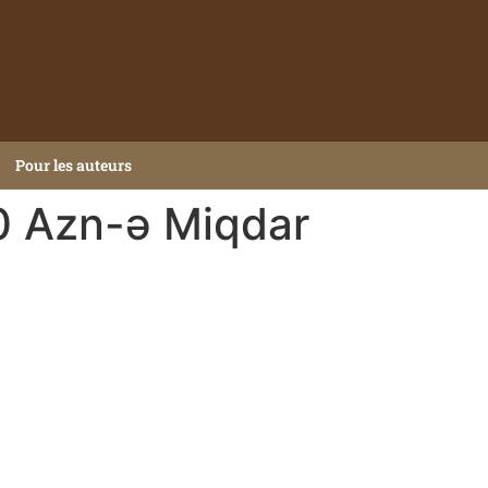
Pour les auteurs
00 Azn-ə Miqdar