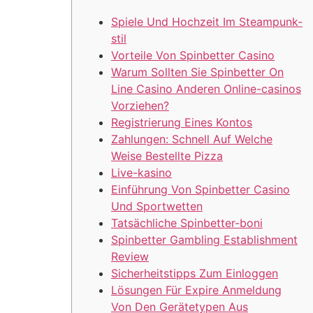
Spiele Und Hochzeit Im Steampunk-
stil
Vorteile Von Spinbetter Casino
Warum Sollten Sie Spinbetter On
Line Casino Anderen Online-casinos
Vorziehen?
Registrierung Eines Kontos
Zahlungen: Schnell Auf Welche
Weise Bestellte Pizza
Live-kasino
Einführung Von Spinbetter Casino
Und Sportwetten
Tatsächliche Spinbetter-boni
Spinbetter Gambling Establishment
Review
Sicherheitstipps Zum Einloggen
Lösungen Für Expire Anmeldung
Von Den Gerätetypen Aus