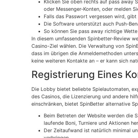
Klicken Sie oben rechts auf pass away 
oder Messenger-Konten, oder melden Si
Falls das Passwort vergessen wird, gibt
Die Software unterstützt auch Push-Ben
So können Sie pass away richtige Wette
In diesem umfassenden Spinbetter-Review werd
Casino-Ziel wählen. Die Verwaltung von SpinBe
dass im übrigen die Anmeldemethoden untersch
keine weiteren Kontakte an – er kann sich na
Registrierung Eines K
Die Lobby bietet beliebte Spielautomaten, ex
des Casinos, die Lizenzierung und andere hil
einschränken, bietet SpinBetter alternative Sp
Beim Betreten der Website werden die Sp
laufende Boni, Turniere und Aktionen he
Der Zeitaufwand ist natürlich minimal u
verbringen.