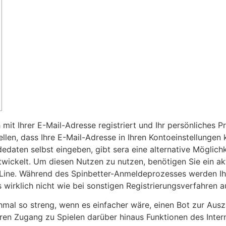
 mit Ihrer E-Mail-Adresse registriert und Ihr persönliches P
tellen, dass Ihre E-Mail-Adresse in Ihren Kontoeinstellungen 
daten selbst eingeben, gibt sera eine alternative Möglichke
ickelt. Um diesen Nutzen zu nutzen, benötigen Sie ein akt
 Line. Während des Spinbetter-Anmeldeprozesses werden Ih
s wirklich nicht wie bei sonstigen Registrierungsverfahren 
al so streng, wenn es einfacher wäre, einen Bot zur Aus
eren Zugang zu Spielen darüber hinaus Funktionen des Inte