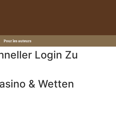
Pour les auteurs
neller Login Zu
Kasino & Wetten