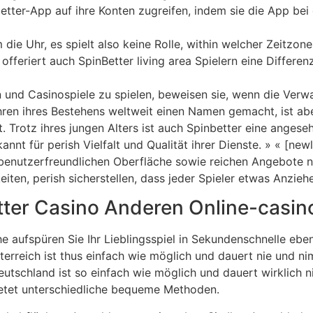
etter-App auf ihre Konten zugreifen, indem sie die App be
die Uhr, es spielt also keine Rolle, within welcher Zeitzone
fferiert auch SpinBetter living area Spielern eine Differenz
 und Casinospiele zu spielen, beweisen sie, wenn die Verwa
Jahren ihres Bestehens weltweit einen Namen gemacht, ist a
 Trotz ihres jungen Alters ist auch Spinbetter eine angese
nnt für perish Vielfalt und Qualität ihrer Dienste. » « [n
r benutzerfreundlichen Oberfläche sowie reichen Angebote 
keiten, perish sicherstellen, dass jeder Spieler etwas Anzieh
tter Casino Anderen Online-casin
e aufspüren Sie Ihr Lieblingsspiel in Sekundenschnelle e
terreich ist thus einfach wie möglich und dauert nie und n
eutschland ist so einfach wie möglich und dauert wirklich n
ietet unterschiedliche bequeme Methoden.