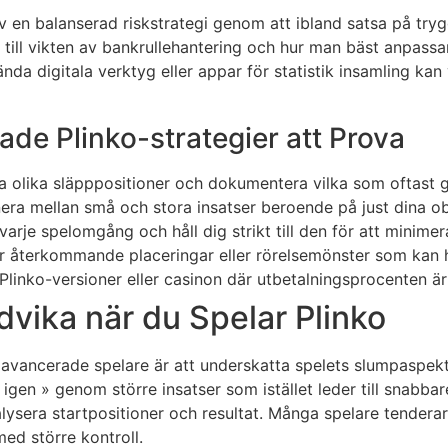
 en balanserad riskstrategi genom att ibland satsa på tryg
 till vikten av bankrullehantering och hur man bäst anpassar
ända digitala verktyg eller appar för statistik insamling ka
ade Plinko-strategier att Prova
 olika släpppositioner och dokumentera vilka som oftast g
era mellan små och stora insatser beroende på just dina ob
arje spelomgång och håll dig strikt till den för att minimera
r återkommande placeringar eller rörelsemönster som kan hj
Plinko-versioner eller casinon där utbetalningsprocenten är 
dvika när du Spelar Plinko
vancerade spelare är att underskatta spelets slumpaspekt. De
gen » genom större insatser som istället leder till snabbare
analysera startpositioner och resultat. Många spelare tendera
ed större kontroll.