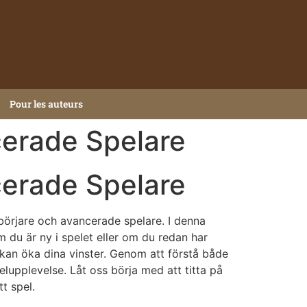
Pour les auteurs
cerade Spelare
cerade Spelare
ybörjare och avancerade spelare. I denna
m du är ny i spelet eller om du redan har
 kan öka dina vinster. Genom att förstå både
lupplevelse. Låt oss börja med att titta på
t spel.