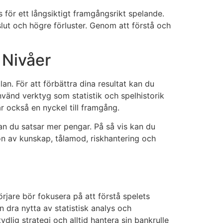
s för ett långsiktigt framgångsrikt spelande.
slut och högre förluster. Genom att förstå och
 Nivåer
lan. För att förbättra dina resultat kan du
nvänd verktyg som statistik och spelhistorik
är också en nyckel till framgång.
an du satsar mer pengar. På så vis kan du
ion av kunskap, tålamod, riskhantering och
örjare bör fokusera på att förstå spelets
dra nytta av statistisk analys och
dlig strategi och alltid hantera sin bankrulle