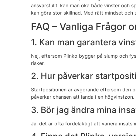
ansvarsfullt, kan man öka både vinster och spe
kan göra stor skillnad. Med rätt mindset och 
FAQ – Vanliga Frågor o
1. Kan man garantera vinst
Nej, eftersom Plinko bygger på slump och fysi
risker.
2. Hur påverkar startposi
Startpositionen är avgörande eftersom den b
påverkar chansen att landa i en högvinstzon.
3. Bör jag ändra mina insa
Ja, det är ofta fördelaktigt att variera insats