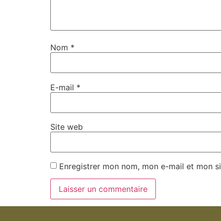
Nom
*
E-mail
*
Site web
Enregistrer mon nom, mon e-mail et mon si