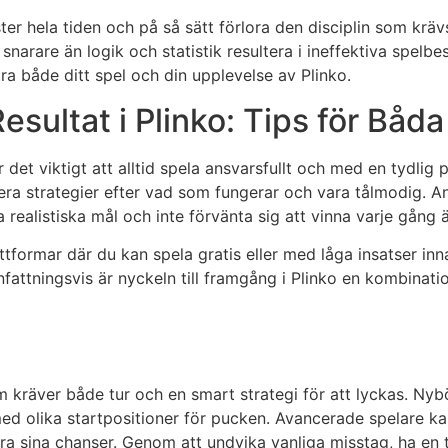
ster hela tiden och på så sätt förlora den disciplin som kräv
arare än logik och statistik resultera i ineffektiva spelbe
a både ditt spel och din upplevelse av Plinko.
esultat i Plinko: Tips för Båda
et viktigt att alltid spela ansvarsfullt och med en tydlig p
stera strategier efter vad som fungerar och vara tålmodig. A
a realistiska mål och inte förvänta sig att vinna varje gång 
formar där du kan spela gratis eller med låga insatser inn
anfattningsvis är nyckeln till framgång i Plinko en kombinat
m kräver både tur och en smart strategi för att lyckas. Nyb
olika startpositioner för pucken. Avancerade spelare kan 
a sina chanser. Genom att undvika vanliga misstag, ha en ty