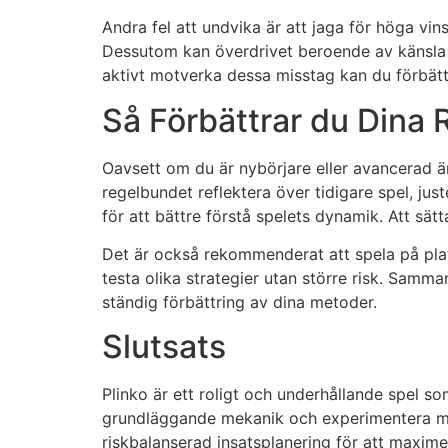
Andra fel att undvika är att jaga för höga vin
Dessutom kan överdrivet beroende av känsla sn
aktivt motverka dessa misstag kan du förbättr
Så Förbättrar du Dina R
Oavsett om du är nybörjare eller avancerad är d
regelbundet reflektera över tidigare spel, ju
för att bättre förstå spelets dynamik. Att sätt
Det är också rekommenderat att spela på platt
testa olika strategier utan större risk. Samm
ständig förbättring av dina metoder.
Slutsats
Plinko är ett roligt och underhållande spel so
grundläggande mekanik och experimentera med 
riskbalanserad insatsplanering för att maximer