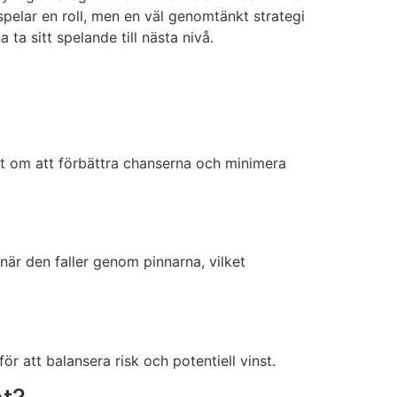
spelar en roll, men en väl genomtänkt strategi
a sitt spelande till nästa nivå.
let om att förbättra chanserna och minimera
är den faller genom pinnarna, vilket
ör att balansera risk och potentiell vinst.