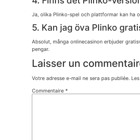
4. Finns det Plinko-versi
Ja, olika Plinko-spel och plattformar kan ha o
5. Kan jag öva Plinko gratis
Absolut, många onlinecasinon erbjuder gratisve
pengar.
Laisser un commentair
Votre adresse e-mail ne sera pas publiée.
Les
Commentaire
*