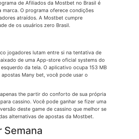
rograma de Afiliados da Mostbet no Brasil é
a marca. O programa oferece condições
ogadores atraídos. A Mostbet cumpre
de de os usuários zero Brasil.
co jogadores lutam entre si na tentativa de
 baixado de uma App-store oficial systems do
r esquerdo da tela. O aplicativo ocupa 153 MB
de apostas Many bet, você pode usar o
apenas the partir do conforto de sua própria
a para cassino. Você pode ganhar se fizer uma
he versão deste game de cassino que melhor se
das alternativas de apostas da Mostbet.
or Semana