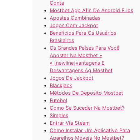
Conta
Mostbet App Afin De Android E Ios
Apostas Combinadas
Jogos Com Jackpot
Benefícios Para Os Usuários
Brasileiros
Os Grandes Países Para Você
Apostar Na Mostbet »
« [newline]vantagens E
Desvantagens Ag Mostbet
Jogos De Jackpot
Blackjack
Métodos De Deposito Mostbet
Futebol
Como Se Suceder Na Mostbet?
Simples
Entrar Via Steam
Como Instalar Um Aplicativo Para
Aparelhos Móveis No Mostbet?