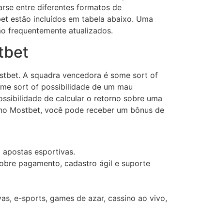
rse entre diferentes formatos de
bet estão incluídos em tabela abaixo. Uma
ão frequentemente atualizados.
tbet
stbet. A squadra vencedora é some sort of
me sort of possibilidade de um mau
ssibilidade de calcular o retorno sobre uma
ar no Mostbet, você pode receber um bônus de
 apostas esportivas.
obre pagamento, cadastro ágil e suporte
s, e-sports, games de azar, cassino ao vivo,