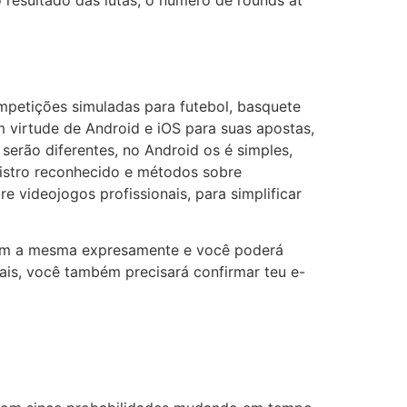
o resultado das lutas, o número de rounds at
ompetições simuladas para futebol, basquete
em virtude de Android e iOS para suas apostas,
erão diferentes, no Android os é simples,
gistro reconhecido e métodos sobre
 videojogos profissionais, para simplificar
 com a mesma expresamente e você poderá
is, você também precisará confirmar teu e-