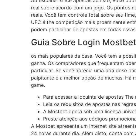
Ao escolher since apostas ao listo, você p
real sobre acordo com um jogo. Os pontos no
reais. Você tem controle total sobre seu time
UFC é the competição mais proeminente entre
podem participar de apostas em todas essas
Guia Sobre Login Mostbet
os mais populares da casa. Você tem a possib
ganha. Os compradores que frequentam opera
particular. Se você aprecia uma boa dose pa
palpitante é a melhor opção de muchas. Há m
game.
Para acessar a locuinta de apostas The m
Leia os requisitos de apostas nas regr
A Mostbet opera sob uma licença universa
Preste atenção aos códigos promociona
A Mostbet apresenta um internet site atraent
24 horas durante dia. Além disto, conta com 