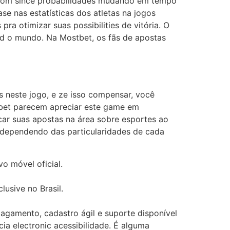
, com since probabilidades mudando em tempo
e nas estatísticas dos atletas na jogos
ra otimizar suas possibilities de vitória. O
ad o mundo. Na Mostbet, os fãs de apostas
s neste jogo, e ze isso compensar, você
tbet parecem apreciar este game em
car suas apostas na área sobre esportes ao
, dependendo das particularidades de cada
vo móvel oficial.
lusive no Brasil.
agamento, cadastro ágil e suporte disponível
ia electronic acessibilidade. É alguma