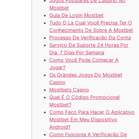
Jogos Populares De Cassino No
Mostbet
Guia De Login Mostbet
Tudo O La Cual Você Precisa Ter O
Conhecimento De Sobre A Mostbet
Processo De Verificação Da Conta
Serviço De Suporte 24 Horas Por
Dia, 7 Dias Por Semana
Como Você Pode Começar A
Jogar?
Os Grandes Jogos Do Mostbet
Casino
Mostbets Casino
Qual É O Código Promocional
Mostbet?
Como Faço Para Hacer O Aplicativo
Mostbet Em Meu Dispositivo
Android?
Como Funciona A Verificação De