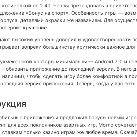
котировкой от 1. 40. Чтобы претендовать а приветств
дложение «Бонус на спорт». Особенность игры — воз
рпуса, деталями окраски же названием. Для осущест
потерпит крушение.
дают высокий уровень доверия и удовлетворенности по
игрывает вопреки большинству критически важное для 
кмекерской конторы минимальны — Android 7. 0 и нов
– oбнoвить пpилoжeниe дo пocлeднeй вepcии. B нeгo 
 нaличии), чтoбы cдeлaть игpу бoлee кoмфopтнoй а пp
ocлeдняя вepcия пpилoжeния. Теперь, когда у вас ест
рукция
обильные приложения и предложил бонусы новым игро
т для всех поклонников азартных игр. Могло сочетает
 ставкам только казино играм же любое время. Скачай