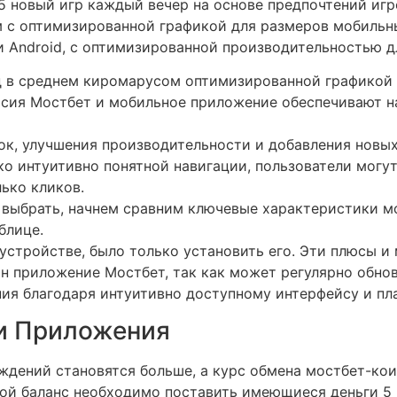
5 новый игр каждый вечер на основе предпочтений игр
ем с оптимизированной графикой для размеров мобильн
 и Android, с оптимизированной производительностью д
д в среднем киромарусом оптимизированной графикой
ерсия Мостбет и мобильное приложение обеспечивают 
к, улучшения производительности и добавления новых
о интуитивно понятной навигации, пользователи могу
ько кликов.
е выбрать, начнем сравним ключевые характеристики м
блице.
м устройстве, было только установить его. Эти плюсы 
йн приложение Мостбет, так как может регулярно обно
ия благодаря интуитивно доступному интерфейсу и п
и Приложения
дений становятся больше, а курс обмена мостбет-кои
ой баланс необходимо поставить имеющиеся деньги 5 р