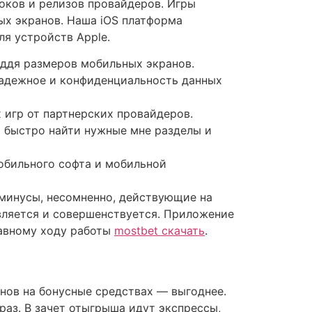
оков и релизов провайдеров. Игры
ых экранов. Наша iOS платформа
ля устройств Apple.
 ддя размеров мобильных экранов.
надежное и конфиденциальность данных
 игр от партнерских провайдеров.
т быстро найти нужные мне разделы и
обильного софта и мобильной
и минусы, несомненно, действующие на
вляется и совершенствуется. Приложение
лавному ходу работы
mostbet скачать
.
нов на бонусные средствах — выгоднее.
аз. В зачет отыгрыша идут экспрессы,