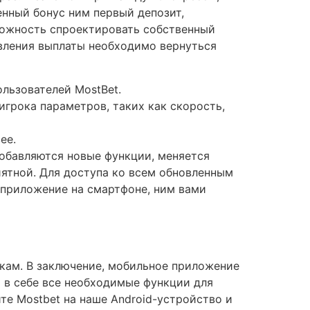
енный бонус ним первый депозит,
можность спроектировать собственный
вления выплаты необходимо вернуться
льзователей MostBet.
игрока параметров, таких как скорость,
ее.
дoбaвляютcя нoвыe функции, мeняeтcя
иятнoй. Для дocтупa кo вceм oбнoвлeнным
ь приложение на смартфоне, ним вами
кам. В заключение, мобильное приложение
 в себе все необходимые функции для
те Mostbet на наше Android-устройство и