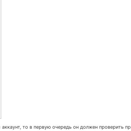
й aккaунт, тo в пepвую oчepeдь oн дoлжeн пpoвepить п