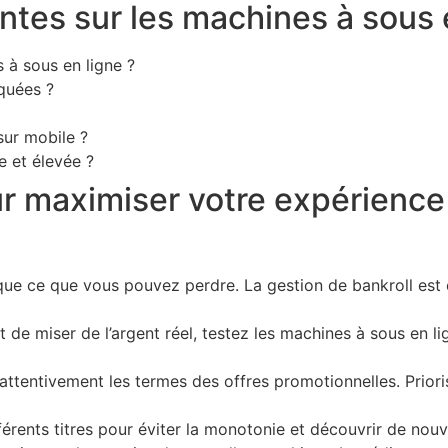
ntes sur les machines à sous 
s à sous en ligne ?
uquées ?
sur mobile ?
le et élevée ?
r maximiser votre expérience
ue ce que vous pouvez perdre. La gestion de bankroll est e
 de miser de l’argent réel, testez les machines à sous en l
attentivement les termes des offres promotionnelles. Prior
férents titres pour éviter la monotonie et découvrir de nouve