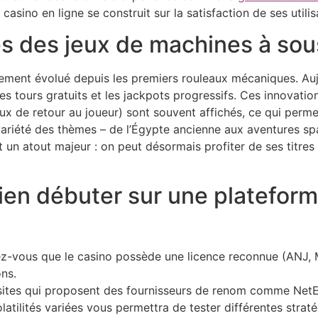
n casino en ligne se construit sur la satisfaction de ses utilis
es des jeux de machines à so
ment évolué depuis les premiers rouleaux mécaniques. Aujou
s tours gratuits et les jackpots progressifs. Ces innovati
taux de retour au joueur) sont souvent affichés, ce qui perm
 variété des thèmes – de l’Égypte ancienne aux aventures spat
nt un atout majeur : on peut désormais profiter de ses titre
bien débuter sur une platefor
z-vous que le casino possède une licence reconnue (ANJ, M
ns.
 sites qui proposent des fournisseurs de renom comme NetE
atilités variées vous permettra de tester différentes straté