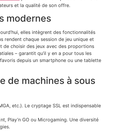
ateurs et la qualité de son offre.
us modernes
rd’hui, elles intègrent des fonctionnalités
ons rendent chaque session de jeu unique et
et de choisir des jeux avec des proportions
iales – garantit qu’il y en a pour tous les
s favoris depuis un smartphone ou une tablette
me de machines à sous
GA, etc.). Le cryptage SSL est indispensable
nt, Play’n GO ou Microgaming. Une diversité
gies.