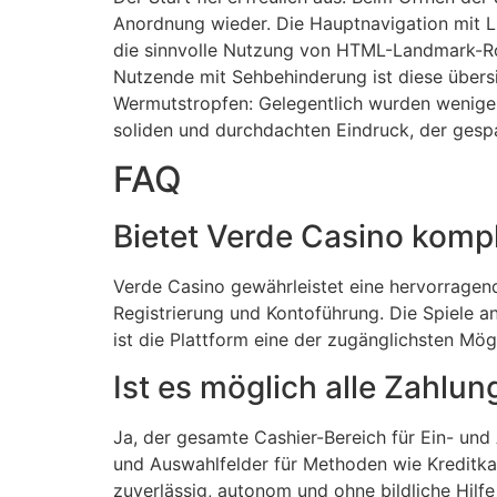
Anordnung wieder. Die Hauptnavigation mit Li
die sinnvolle Nutzung von HTML-Landmark-Roll
Nutzende mit Sehbehinderung ist diese übersic
Wermutstropfen: Gelegentlich wurden weniger 
soliden und durchdachten Eindruck, der gesp
FAQ
Bietet Verde Casino komple
Verde Casino gewährleistet eine hervorragende
Registrierung und Kontoführung. Die Spiele a
ist die Plattform eine der zugänglichsten Mögli
Ist es möglich alle Zahl
Ja, der gesamte Cashier-Bereich für Ein- und
und Auswahlfelder für Methoden wie Kreditkar
zuverlässig, autonom und ohne bildliche Hilfe