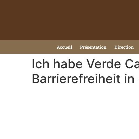
Accueil
Présentation
Direction
Ich habe Verde Ca
Barrierefreiheit i