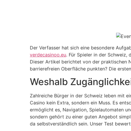
Der Verfasser hat sich eine besondere Aufgabe 
verdecasinoo.eu
. Für Spieler in der Schweiz,
Dieser Artikel berichtet von der praktischen 
barrierefreien Oberfläche punkten? Die erste
Weshalb Zugänglichkeit
Zahlreiche Bürger in der Schweiz leben mit ei
Casino kein Extra, sondern ein Muss. Es ents
ermöglicht es, Navigation, Spielautomaten und
sondern gehört zu einer guten Angebot simpl
da selbstverständlich sein. Unser Test bewert