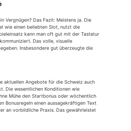
?
in Vergnügen? Das Fazit: Meistens ja. Die
el wie einen beliebten Slot, nutzt die
ieleinsatz kann man oft gut mit der Tastatur
mmuniziert. Das volle, visuelle
m gegeben. Insbesondere gut überzeugte die
n
ie aktuellen Angebote für die Schweiz auch
kt. Die wesentlichen Konditionen wie
ohne Mühe den Startbonus oder wöchentlich
gen Bonusregeln einen aussagekräftigen Text
er an vorbildliche Praxis. Das gewährleistet