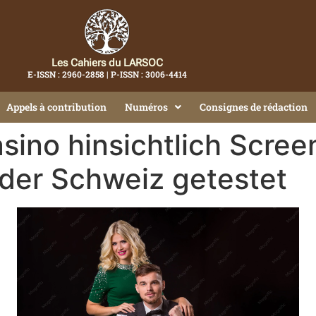
Les Cahiers du LARSOC
E-ISSN : 2960-2858 | P-ISSN : 3006-4414
Appels à contribution
Numéros
Consignes de rédaction
sino hinsichtlich Scree
n der Schweiz getestet