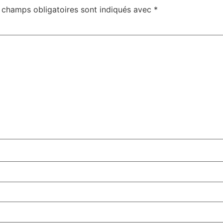
 champs obligatoires sont indiqués avec
*