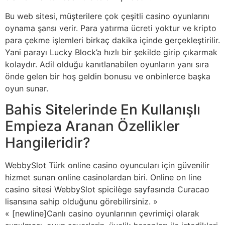
Bu web sitesi, müşterilere çok çeşitli casino oyunlarını
oynama şansı verir. Para yatırma ücreti yoktur ve kripto
para çekme işlemleri birkaç dakika içinde gerçekleştirilir.
Yani parayı Lucky Block’a hızlı bir şekilde girip çıkarmak
kolaydır. Adil olduğu kanıtlanabilen oyunların yanı sıra
önde gelen bir hoş geldin bonusu ve onbinlerce başka
oyun sunar.
Bahis Sitelerinde En Kullanışlı
Empieza Aranan Özellikler
Hangileridir?
WebbySlot Türk online casino oyuncuları için güvenilir
hizmet sunan online casinolardan biri. Online on line
casino sitesi WebbySlot spicilège sayfasında Curacao
lisansına sahip olduğunu görebilirsiniz. »
« [newline]Canlı casino oyunlarının çevrimiçi olarak