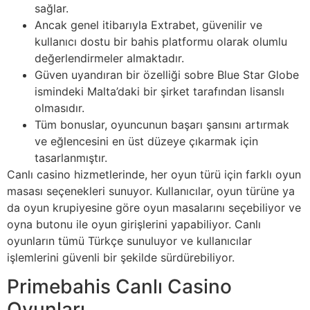
sağlar.
Ancak genel itibarıyla Extrabet, güvenilir ve
kullanıcı dostu bir bahis platformu olarak olumlu
değerlendirmeler almaktadır.
Güven uyandıran bir özelliği sobre Blue Star Globe
ismindeki Malta’daki bir şirket tarafından lisanslı
olmasıdır.
Tüm bonuslar, oyuncunun başarı şansını artırmak
ve eğlencesini en üst düzeye çıkarmak için
tasarlanmıştır.
Canlı casino hizmetlerinde, her oyun türü için farklı oyun
masası seçenekleri sunuyor. Kullanıcılar, oyun türüne ya
da oyun krupiyesine göre oyun masalarını seçebiliyor ve
oyna butonu ile oyun girişlerini yapabiliyor. Canlı
oyunların tümü Türkçe sunuluyor ve kullanıcılar
işlemlerini güvenli bir şekilde sürdürebiliyor.
Primebahis Canlı Casino
Oyunları