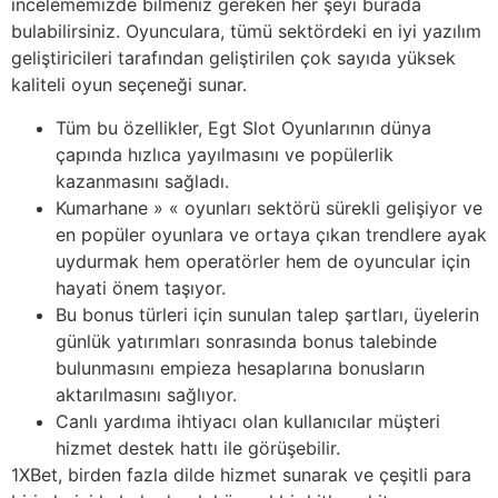
incelememizde bilmeniz gereken her şeyi burada
bulabilirsiniz. Oyunculara, tümü sektördeki en iyi yazılım
geliştiricileri tarafından geliştirilen çok sayıda yüksek
kaliteli oyun seçeneği sunar.
Tüm bu özellikler, Egt Slot Oyunlarının dünya
çapında hızlıca yayılmasını ve popülerlik
kazanmasını sağladı.
Kumarhane » « oyunları sektörü sürekli gelişiyor ve
en popüler oyunlara ve ortaya çıkan trendlere ayak
uydurmak hem operatörler hem de oyuncular için
hayati önem taşıyor.
Bu bonus türleri için sunulan talep şartları, üyelerin
günlük yatırımları sonrasında bonus talebinde
bulunmasını empieza hesaplarına bonusların
aktarılmasını sağlıyor.
Canlı yardıma ihtiyacı olan kullanıcılar müşteri
hizmet destek hattı ile görüşebilir.
1XBet, birden fazla dilde hizmet sunarak ve çeşitli para