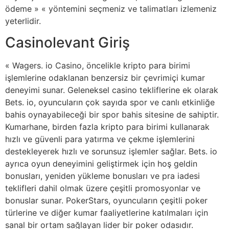
ödeme » « yöntemini seçmeniz ve talimatları izlemeniz
yeterlidir.
Casinolevant Giriş
« Wagers. io Casino, öncelikle kripto para birimi
işlemlerine odaklanan benzersiz bir çevrimiçi kumar
deneyimi sunar. Geleneksel casino tekliflerine ek olarak
Bets. io, oyuncuların çok sayıda spor ve canlı etkinliğe
bahis oynayabileceği bir spor bahis sitesine de sahiptir.
Kumarhane, birden fazla kripto para birimi kullanarak
hızlı ve güvenli para yatırma ve çekme işlemlerini
destekleyerek hızlı ve sorunsuz işlemler sağlar. Bets. io
ayrıca oyun deneyimini geliştirmek için hoş geldin
bonusları, yeniden yükleme bonusları ve pra iadesi
teklifleri dahil olmak üzere çeşitli promosyonlar ve
bonuslar sunar. PokerStars, oyuncuların çeşitli poker
türlerine ve diğer kumar faaliyetlerine katılmaları için
sanal bir ortam sağlayan lider bir poker odasıdır.