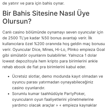
de yatırır ve para için bahis oynar.
Bir Bahis Sitesine Nasıl Üye
Olursun?
Canlı casino bölümünde oynamayı seven oyuncular için
de 2500 TL’ye kadar %50 bonus avantajı verir. İlk
kullanıcılara özel %200 oranında hoş geldin maç bonusu
verir. Oyuncular Dice, Mines, Hi-Lo, Plinko empieza Goal
gibi simülatör oyunlarını bulabilirler. Yalnızca 1 dolar
lowest depozitoyla hem kripto para birimlerini ankle
rehab ebook de fiat pra birimlerini kabul eder.
Ücretsiz slotlar, demo modunda kayıt olmadan ve
oyuncu parası yatırmadan oynayabileceğiniz
casino oyunlarıdır.
Sorumlu kumar taahhüdüyle PartyPoker,
oyuncuların oyun faaliyetlerini yönetmelerine
yardımcı olacak araçlar » « empieza kaynaklar