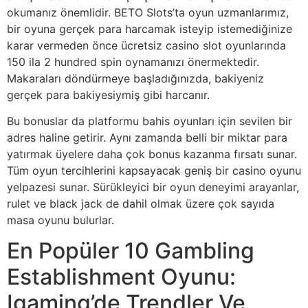
okumanız önemlidir. BETO Slots’ta oyun uzmanlarımız,
bir oyuna gerçek para harcamak isteyip istemediğinize
karar vermeden önce ücretsiz casino slot oyunlarında
150 ila 2 hundred spin oynamanızı önermektedir.
Makaraları döndürmeye başladığınızda, bakiyeniz
gerçek para bakiyesiymiş gibi harcanır.
Bu bonuslar da platformu bahis oyunları için sevilen bir
adres haline getirir. Aynı zamanda belli bir miktar para
yatırmak üyelere daha çok bonus kazanma fırsatı sunar.
Tüm oyun tercihlerini kapsayacak geniş bir casino oyunu
yelpazesi sunar. Sürükleyici bir oyun deneyimi arayanlar,
rulet ve black jack de dahil olmak üzere çok sayıda
masa oyunu bulurlar.
En Popüler 10 Gambling
Establishment Oyunu:
Igaming’de Trendler Ve