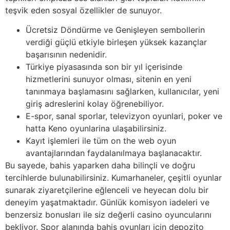
teşvik eden sosyal özellikler de sunuyor.
Ücretsiz Döndürme ve Genişleyen sembollerin
verdiği güçlü etkiyle birleşen yüksek kazançlar
başarısının nedenidir.
Türkiye piyasasında son bir yıl içerisinde
hizmetlerini sunuyor olması, sitenin en yeni
tanınmaya başlamasını sağlarken, kullanıcılar, yeni
giriş adreslerini kolay öğrenebiliyor.
E-spor, sanal sporlar, televizyon oyunlari, poker ve
hatta Keno oyunlarina ulaşabilirsiniz.
Kayıt işlemleri ile tüm on the web oyun
avantajlarından faydalanılmaya başlanacaktır.
Bu sayede, bahis yaparken daha bilinçli ve doğru
tercihlerde bulunabilirsiniz. Kumarhaneler, çeşitli oyunlar
sunarak ziyaretçilerine eğlenceli ve heyecan dolu bir
deneyim yaşatmaktadır. Günlük komisyon iadeleri ve
benzersiz bonusları ile siz değerli casino oyuncularını
bekliyor. Spor alanında bahis oyunları için depozito