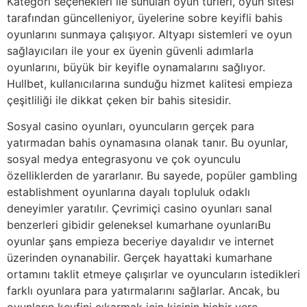
Kategori seçenekleri ile sunulan oyun türleri, oyun sitesi
tarafından güncelleniyor, üyelerine sobre keyifli bahis
oyunlarını sunmaya çalışıyor. Altyapı sistemleri ve oyun
sağlayıcıları ile your ex üyenin güvenli adımlarla
oyunlarını, büyük bir keyifle oynamalarını sağlıyor.
Hullbet, kullanıcılarına sunduğu hizmet kalitesi empieza
çeşitliliği ile dikkat çeken bir bahis sitesidir.
Sosyal casino oyunları, oyuncuların gerçek para
yatırmadan bahis oynamasına olanak tanır. Bu oyunlar,
sosyal medya entegrasyonu ve çok oyunculu
özelliklerden de yararlanır. Bu sayede, popüler gambling
establishment oyunlarına dayalı topluluk odaklı
deneyimler yaratılır. Çevrimiçi casino oyunları sanal
benzerleri gibidir geleneksel kumarhane oyunlarıBu
oyunlar şans empieza beceriye dayalıdır ve internet
üzerinden oynanabilir. Gerçek hayattaki kumarhane
ortamını taklit etmeye çalışırlar ve oyuncuların istedikleri
farklı oyunlara para yatırmalarını sağlarlar. Ancak, bu