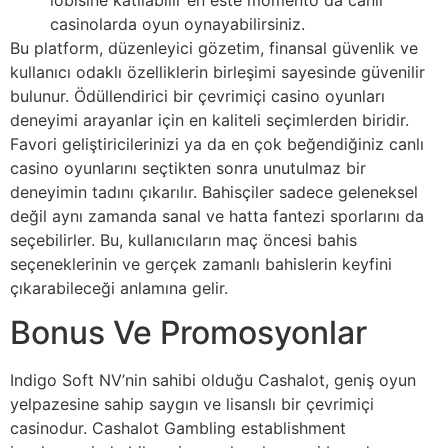
casinolarda oyun oynayabilirsiniz.
Bu platform, düzenleyici gözetim, finansal güvenlik ve
kullanıcı odaklı özelliklerin birleşimi sayesinde güvenilir
bulunur. Ödüllendirici bir çevrimiçi casino oyunları
deneyimi arayanlar için en kaliteli seçimlerden biridir.
Favori geliştiricilerinizi ya da en çok beğendiğiniz canlı
casino oyunlarını seçtikten sonra unutulmaz bir
deneyimin tadını çıkarılır. Bahisçiler sadece geleneksel
değil aynı zamanda sanal ve hatta fantezi sporlarını da
seçebilirler. Bu, kullanıcıların maç öncesi bahis
seçeneklerinin ve gerçek zamanlı bahislerin keyfini
çıkarabileceği anlamına gelir.
Bonus Ve Promosyonlar
Indigo Soft NV’nin sahibi olduğu Cashalot, geniş oyun
yelpazesine sahip saygın ve lisanslı bir çevrimiçi
casinodur. Cashalot Gambling establishment