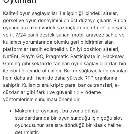
Kaliteli oyun sağlayıcıları ile işbirliği içindeki siteler,
görsel ve oyun deneyimini en üst düzeye çıkarır. Bu da
oyunculara uzun vadeli kazançlar elde etmek için şans
verir. 7/24 canlı destek sunan, mobil arayüze sahip ve
kullanıcı yorumlarında olumlu geri bildirimler alan
platformlar tercih edilmelidir. En iyi position siteleri,
NetEnt, Play’n GO, Pragmatic Participate in, Hacksaw
Gaming gibi sektörde tanınan oyun sağlayıcılardan biri
ile işbirliği içinde olmalıdır. Bu tür sağlayıcıların oyunları
hem daha adil hem de daha yüksek RTP oranlarına
sahiptir. Kullanıcılara kripto para, banka transferi, e-
cüzdanlar gibi farklı ve güvenilir » « ödeme
yöntemlerinin sunulması önemlidir.
Mükemmel oynanışı, bu oyunu dünya
standartlarında bir oyun sunduğu için çoğu slot
oyuncusunun ara sıra döndüğü bir klasik haline
getirmiştir.