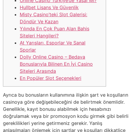
Online Casino Türkiye’de Yasal Mı?
Hullbet Lisans Ve Güvenlik
Misty Casino’teki Slot Galerisi:
Döndür Ve Kazan
Yılında En Çok Puan Alan Bahis
Siteleri Hangileri?
At Yarışları, Esporlar Ve Sanal
Sporlar
Dolly Online Casino – Bedava
Bonuslarıyla Bilinen En İyi Casino
Siteleri Arasında
En Popüler Slot Seçenekleri
Ayrıca bu bonusların kullanımına ilişkin şart ve koşulların
casinoya göre değişebileceğini de belirtmek önemlidir.
Genellikle, kayıt bonusu alabilmek için hesabınızı
doğrulamak veya bir promosyon kodu girmek gibi belirli
gereklilikleri yerine getirmeniz gerekir. Yanlış
anlaşılmaları önlemek için şartlar ve koşulları dikkatlice