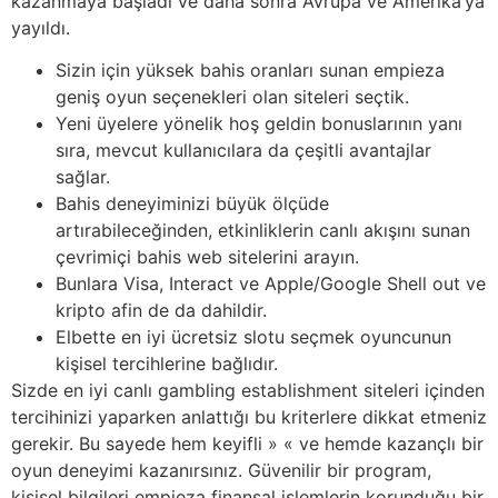
kazanmaya başladı ve daha sonra Avrupa ve Amerika’ya
yayıldı.
Sizin için yüksek bahis oranları sunan empieza
geniş oyun seçenekleri olan siteleri seçtik.
Yeni üyelere yönelik hoş geldin bonuslarının yanı
sıra, mevcut kullanıcılara da çeşitli avantajlar
sağlar.
Bahis deneyiminizi büyük ölçüde
artırabileceğinden, etkinliklerin canlı akışını sunan
çevrimiçi bahis web sitelerini arayın.
Bunlara Visa, Interact ve Apple/Google Shell out ve
kripto afin de da dahildir.
Elbette en iyi ücretsiz slotu seçmek oyuncunun
kişisel tercihlerine bağlıdır.
Sizde en iyi canlı gambling establishment siteleri içinden
tercihinizi yaparken anlattığı bu kriterlere dikkat etmeniz
gerekir. Bu sayede hem keyifli » « ve hemde kazançlı bir
oyun deneyimi kazanırsınız. Güvenilir bir program,
kişisel bilgileri empieza finansal işlemlerin korunduğu bir