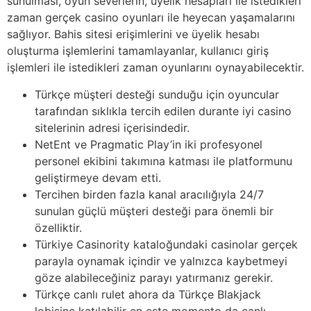
sunulması, oyun severlerin, üyelik hesapları ile istedikleri
zaman gerçek casino oyunları ile heyecan yaşamalarını
sağlıyor. Bahis sitesi erişimlerini ve üyelik hesabı
oluşturma işlemlerini tamamlayanlar, kullanıcı giriş
işlemleri ile istedikleri zaman oyunlarını oynayabilecektir.
Türkçe müşteri desteği sunduğu için oyuncular
tarafından sıklıkla tercih edilen durante iyi casino
sitelerinin adresi içerisindedir.
NetEnt ve Pragmatic Play’in iki profesyonel
personel ekibini takımına katması ile platformunu
geliştirmeye devam etti.
Tercihen birden fazla kanal aracılığıyla 24/7
sunulan güçlü müşteri desteği para önemli bir
özelliktir.
Türkiye Casinority kataloğundaki casinolar gerçek
parayla oynamak içindir ve yalnızca kaybetmeyi
göze alabileceğiniz parayı yatırmanız gerekir.
Türkçe canlı rulet ahora da Türkçe Blakjack
lobisine katılabilir en este momento da canlı