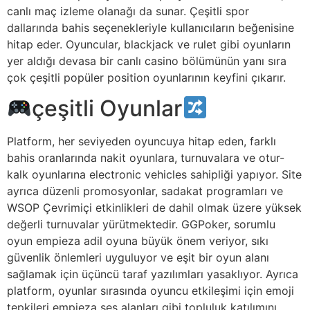
canlı maç izleme olanağı da sunar. Çeşitli spor
dallarında bahis seçenekleriyle kullanıcıların beğenisine
hitap eder. Oyuncular, blackjack ve rulet gibi oyunların
yer aldığı devasa bir canlı casino bölümünün yanı sıra
çok çeşitli popüler position oyunlarının keyfini çıkarır.
çeşitli Oyunlar
Platform, her seviyeden oyuncuya hitap eden, farklı
bahis oranlarında nakit oyunlara, turnuvalara ve otur-
kalk oyunlarına electronic vehicles sahipliği yapıyor. Site
ayrıca düzenli promosyonlar, sadakat programları ve
WSOP Çevrimiçi etkinlikleri de dahil olmak üzere yüksek
değerli turnuvalar yürütmektedir. GGPoker, sorumlu
oyun empieza adil oyuna büyük önem veriyor, sıkı
güvenlik önlemleri uyguluyor ve eşit bir oyun alanı
sağlamak için üçüncü taraf yazılımları yasaklıyor. Ayrıca
platform, oyunlar sırasında oyuncu etkileşimi için emoji
tepkileri empieza ses alanları gibi topluluk katılımını