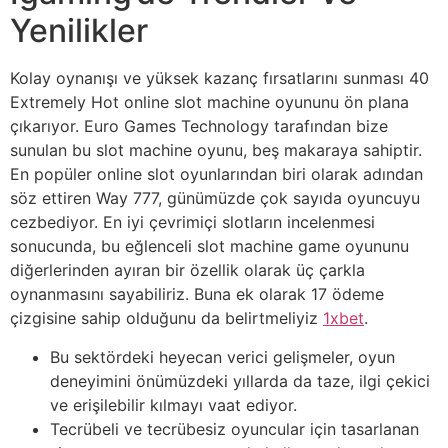
Yenilikler
Kolay oynanışı ve yüksek kazanç fırsatlarını sunması 40
Extremely Hot online slot machine oyununu ön plana
çıkarıyor. Euro Games Technology tarafından bize
sunulan bu slot machine oyunu, beş makaraya sahiptir.
En popüler online slot oyunlarından biri olarak adından
söz ettiren Way 777, günümüzde çok sayıda oyuncuyu
cezbediyor. En iyi çevrimiçi slotların incelenmesi
sonucunda, bu eğlenceli slot machine game oyununu
diğerlerinden ayıran bir özellik olarak üç çarkla
oynanmasını sayabiliriz. Buna ek olarak 17 ödeme
çizgisine sahip olduğunu da belirtmeliyiz
1xbet
.
Bu sektördeki heyecan verici gelişmeler, oyun
deneyimini önümüzdeki yıllarda da taze, ilgi çekici
ve erişilebilir kılmayı vaat ediyor.
Tecrübeli ve tecrübesiz oyuncular için tasarlanan