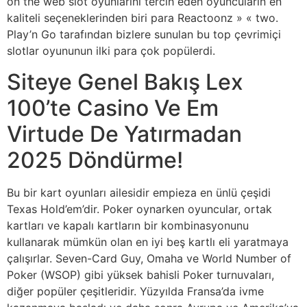
on the web slot oyunlarını tercih eden oyuncuların en
kaliteli seçeneklerinden biri para Reactoonz » « two.
Play’n Go tarafından bizlere sunulan bu top çevrimiçi
slotlar oyununun ilki para çok popülerdi.
Siteye Genel Bakış Lex
100’te Casino Ve Em
Virtude De Yatırmadan
2025 Döndürme!
Bu bir kart oyunları ailesidir empieza en ünlü çeşidi
Texas Hold’em’dir. Poker oynarken oyuncular, ortak
kartları ve kapalı kartların bir kombinasyonunu
kullanarak mümkün olan en iyi beş kartlı eli yaratmaya
çalışırlar. Seven-Card Guy, Omaha ve World Number of
Poker (WSOP) gibi yüksek bahisli Poker turnuvaları,
diğer popüler çeşitleridir. Yüzyılda Fransa’da ivme