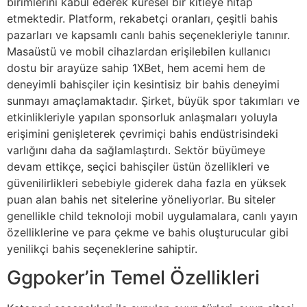
birimlerini kabul ederek küresel bir kitleye hitap
etmektedir. Platform, rekabetçi oranları, çeşitli bahis
pazarları ve kapsamlı canlı bahis seçenekleriyle tanınır.
Masaüstü ve mobil cihazlardan erişilebilen kullanıcı
dostu bir arayüze sahip 1XBet, hem acemi hem de
deneyimli bahisçiler için kesintisiz bir bahis deneyimi
sunmayı amaçlamaktadır. Şirket, büyük spor takımları ve
etkinlikleriyle yapılan sponsorluk anlaşmaları yoluyla
erişimini genişleterek çevrimiçi bahis endüstrisindeki
varlığını daha da sağlamlaştırdı. Sektör büyümeye
devam ettikçe, seçici bahisçiler üstün özellikleri ve
güvenilirlikleri sebebiyle giderek daha fazla en yüksek
puan alan bahis net sitelerine yöneliyorlar. Bu siteler
genellikle child teknoloji mobil uygulamalara, canlı yayın
özelliklerine ve para çekme ve bahis oluşturucular gibi
yenilikçi bahis seçeneklerine sahiptir.
Ggpoker’in Temel Özellikleri