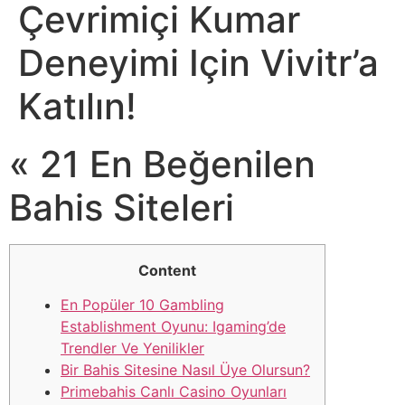
Çevrimiçi Kumar
Deneyimi Için Vivitr’a
Katılın!
« 21 En Beğenilen
Bahis Siteleri
Content
En Popüler 10 Gambling
Establishment Oyunu: Igaming’de
Trendler Ve Yenilikler
Bir Bahis Sitesine Nasıl Üye Olursun?
Primebahis Canlı Casino Oyunları