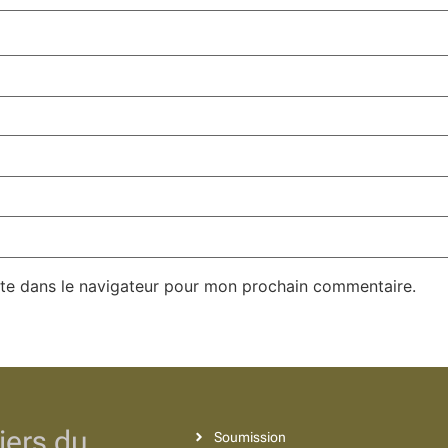
te dans le navigateur pour mon prochain commentaire.
iers du
Soumission