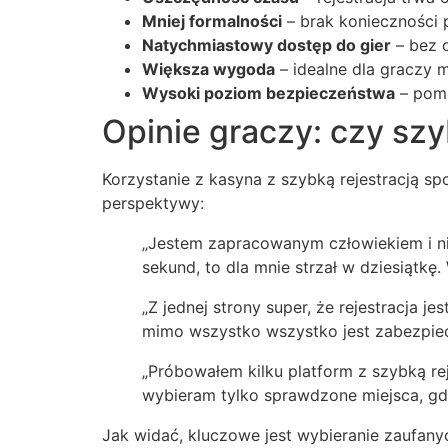
Mniej formalności
– brak konieczności 
Natychmiastowy dostęp do gier
– bez o
Większa wygoda
– idealne dla graczy 
Wysoki poziom bezpieczeństwa
– pomi
Opinie graczy: czy sz
Korzystanie z kasyna z szybką rejestracją s
perspektywy:
„Jestem zapracowanym człowiekiem i nie
sekund, to dla mnie strzał w dziesiątkę.
„Z jednej strony super, że rejestracja j
mimo wszystko wszystko jest zabezpiecz
„Próbowałem kilku platform z szybką re
wybieram tylko sprawdzone miejsca, gdz
Jak widać, kluczowe jest wybieranie zaufany