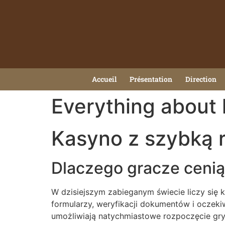
Accueil
Présentation
Direction
Everything about 
Kasyno z szybką r
Dlaczego gracze cenią
W dzisiejszym zabieganym świecie liczy się 
formularzy, weryfikacji dokumentów i oczeki
umożliwiają natychmiastowe rozpoczęcie gr