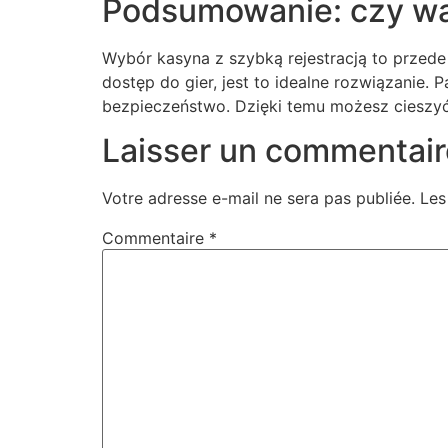
Podsumowanie: czy war
Wybór kasyna z szybką rejestracją to przede
dostęp do gier, jest to idealne rozwiązanie.
bezpieczeństwo. Dzięki temu możesz cieszyć s
Laisser un commentair
Votre adresse e-mail ne sera pas publiée.
Les
Commentaire
*