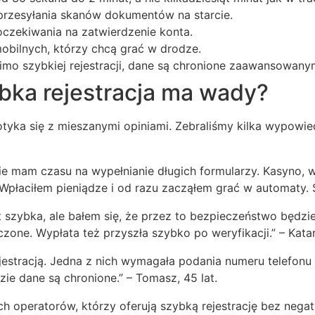
przesyłania skanów dokumentów na starcie.
czekiwania na zatwierdzenie konta.
mobilnych, którzy chcą grać w drodze.
mo szybkiej rejestracji, dane są chronione zaawansowany
ybka rejestracja ma wady?
potyka się z mieszanymi opiniami. Zebraliśmy kilka wypowi
 mam czasu na wypełnianie długich formularzy. Kasyno, w 
 Wpłaciłem pieniądze i od razu zacząłem grać w automaty. Ś
est szybka, ale bałem się, że przez to bezpieczeństwo będzi
one. Wypłata też przyszła szybko po weryfikacji.” – Katar
jestracją. Jedna z nich wymagała podania numeru telefonu
ie dane są chronione.” – Tomasz, 45 lat.
ch operatorów, którzy oferują szybką rejestrację bez ne