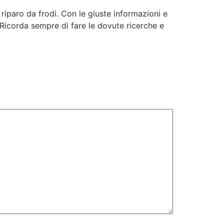
 riparo da frodi. Con le giuste informazioni e
Ricorda sempre di fare le dovute ricerche e