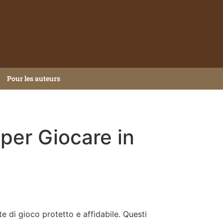
Pour les auteurs
per Giocare in
te di gioco protetto e affidabile. Questi