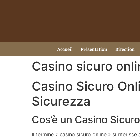
Accueil
Présentation
Direction
Casino sicuro onl
Casino Sicuro Onl
Sicurezza
Cos’è un Casino Sicuro
Il termine « casino sicuro online » si riferisc