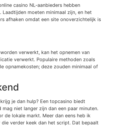
 online casino NL-aanbieders hebben
. Laadtijden moeten minimaal zijn, en het
ers afhaken omdat een site onoverzichtelijk is
ct worden verwerkt, kan het opnemen van
ficatie verwerkt. Populaire methoden zoals
ntuele opnamekosten; deze zouden minimaal of
ekend
krijg je dan hulp? Een topcasino biedt
jd mag niet langer zijn dan een paar minuten.
or de lokale markt. Meer dan eens heb ik
ie verder keek dan het script. Dat bepaalt