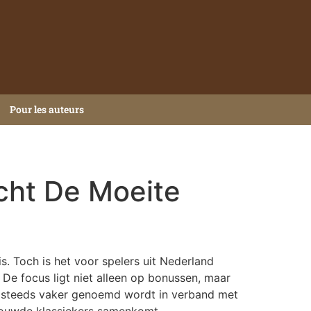
Pour les auteurs
cht De Moeite
s. Toch is het voor spelers uit Nederland
 De focus ligt niet alleen op bonussen, maar
dat steeds vaker genoemd wordt in verband met
rouwde klassiekers samenkomt.