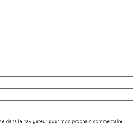
te dans le navigateur pour mon prochain commentaire.