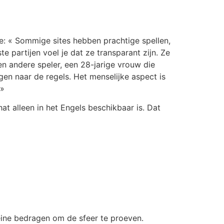
lde: « Sommige sites hebben prachtige spellen,
 partijen voel je dat ze transparant zijn. Ze
Een andere speler, een 28-jarige vrouw die
agen naar de regels. Het menselijke aspect is
 »
at alleen in het Engels beschikbaar is. Dat
kleine bedragen om de sfeer te proeven.