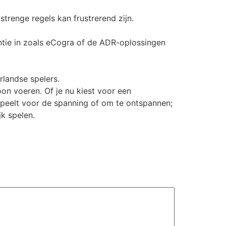
strenge regels kan frustrerend zijn.
antie in zoals eCogra of de ADR-oplossingen
rlandse spelers.
oon voeren. Of je nu kiest voor een
 speelt voor de spanning of om te ontspannen;
jk spelen.