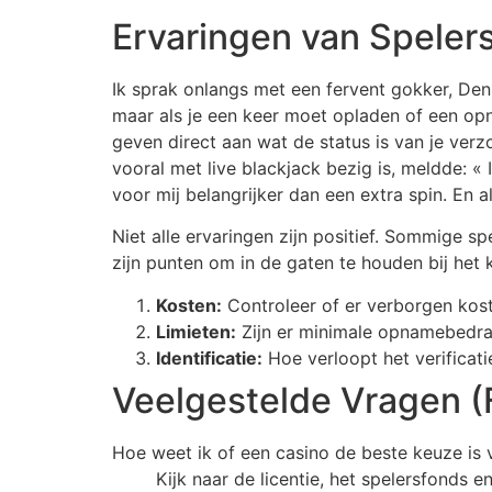
Ervaringen van Spelers
Ik sprak onlangs met een fervent gokker, Denni
maar als je een keer moet opladen of een opna
geven direct aan wat de status is van je verzo
vooral met live blackjack bezig is, meldde: « 
voor mij belangrijker dan een extra spin. En a
Niet alle ervaringen zijn positief. Sommige sp
zijn punten om in de gaten te houden bij het 
Kosten:
Controleer of er verborgen koste
Limieten:
Zijn er minimale opnamebedra
Identificatie:
Hoe verloopt het verificat
Veelgestelde Vragen 
Hoe weet ik of een casino de beste keuze is 
Kijk naar de licentie, het spelersfonds 