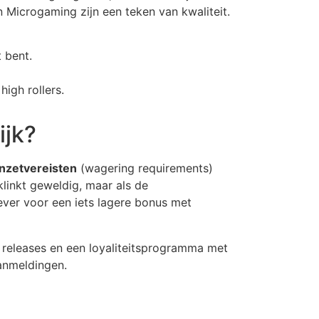
 Microgaming zijn een teken van kwaliteit.
 bent.
high rollers.
ijk?
Inzetvereisten
(wagering requirements)
linkt geweldig, maar als de
iever voor een iets lagere bonus met
 releases en een loyaliteitsprogramma met
aanmeldingen.