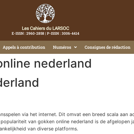
Les Cahiers du LARSOC
E-ISSN : 2960-2858 | P-ISSN : 3006-4414
Appels à contribution
Numéros
Consignes de rédaction
online nederland
derland
nsspelen via het internet. Dit omvat een breed scala aan ac
opulariteit van gokken online nederland is de afgelopen j
nkelijkheid van diverse platforms.