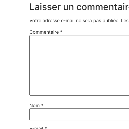
Laisser un commentair
Votre adresse e-mail ne sera pas publiée.
Les
Commentaire
*
Nom
*
E-mail
*