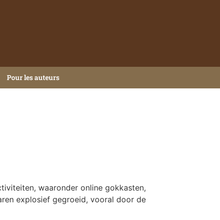
Pour les auteurs
tiviteiten, waaronder online gokkasten,
aren explosief gegroeid, vooral door de