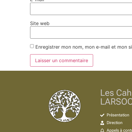
Site web
Enregistrer mon nom, mon e-mail et mon si
Les Cah
LARSO
Présentation
Direction
Appels à cont