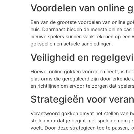
Voordelen van online 
Een van de grootste voordelen van online gok
huis. Daarnaast bieden de meeste online casi
nieuwe spelers kunnen vaak rekenen op een w
gokspellen en actuele aanbiedingen.
Veiligheid en regelgev
Hoewel online gokken voordelen heeft, is het
platforms die gereguleerd zijn door erkende au
en richtlijnen om ervoor te zorgen dat speler
Strategieën voor vera
Verantwoord gokken omvat het stellen van be
stellen voordat je begint met spelen en om je
voelt. Door deze strategieën toe te passen, k