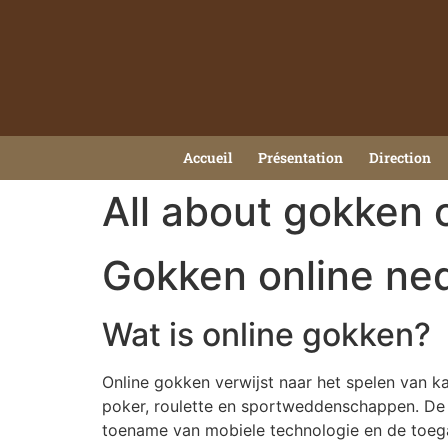
Accueil
Présentation
Direction
All about gokken 
Gokken online ne
Wat is online gokken?
Online gokken verwijst naar het spelen van ka
poker, roulette en sportweddenschappen. De p
toename van mobiele technologie en de toega