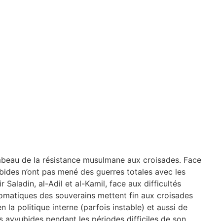
lambeau de la résistance musulmane aux croisades. Face
ubides n’ont pas mené des guerres totales avec les
Saladin, al-Adil et al-Kamil, face aux difficultés
iplomatiques des souverains mettent fin aux croisades
n la politique interne (parfois instable) et aussi de
s ayyubides pendant les périodes difficiles de son