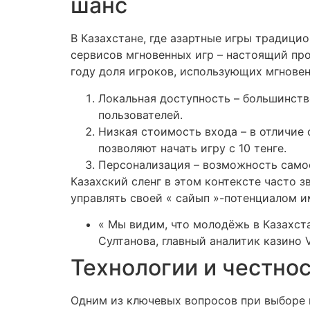
шанс
В Казахстане, где азартные игры традиц
сервисов мгновенных игр – настоящий про
году доля игроков, использующих мгновен
Локальная доступность – большинств
пользователей.
Низкая стоимость входа – в отличие 
позволяют начать игру с 10 тенге.
Персонализация – возможность самос
Казахский сленг в этом контексте часто зв
управлять своей « сайып »-потенциалом и
« Мы видим, что молодёжь в Казахст
Султанова, главный аналитик казино V
Технологии и честно
Одним из ключевых вопросов при выборе 