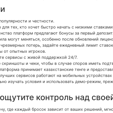
ии
 популярности и честности.
р для тех, кто хочет быстро начать с низкими ставками
нство платформ предлагают бонусы за первый депозит
ила могут меняться, особенно после обновлений лицен
 чрезмерных потерь, задайте ежедневный лимит ставок
ы от опытных игроков.
те сервисы с живой поддержкой 24/7.
е скриншоты и чеки, чтобы в случае споров иметь подт
платформа принимает казахстанские тенге и предостав
лучших сервисов работают на мобильных устройствах 
но изучать условия и использовать демо‑режим, прежд
 ощутите контроль над свое
чу, где каждый бросок зависит от ваших решений, мгн