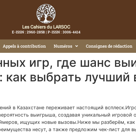
Les Cahiers du LARSOC
E-ISSN : 2960-2858 | P-ISSN : 3006-4414
Appels à contribution
Numéros
Consignes de rédaction
ных игр, где шанс вы
: как выбрать лучший 
чений в Казахстане переживает настоящий всплеск.Игр
вероятность выигрыша, создавая уникальный игровой о
ймеров, ищущих новые вызовы.Ниже мы разберём, как 
реимущества несут, а также предложим чек‑лист для 