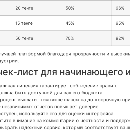
20 тенге
50%
96%
15 тенге
45%
95%
50 тенге
70%
92%
а лучшей платформой благодаря прозрачности и высоки
дустрии.
 чек‑лист для начинающего 
альная лицензия гарантирует соблюдение правил.
олжна быть доступной для вашего бюджета.
процент выплаты, тем выше шансы на долгосрочную пр
е независимых отчётов повышает доверие.
ступен, используйте его для оценки интерфейса.
атите внимание на комментарии о честности и поддерж
выбрать надёжный сервис, который соответствует ваш