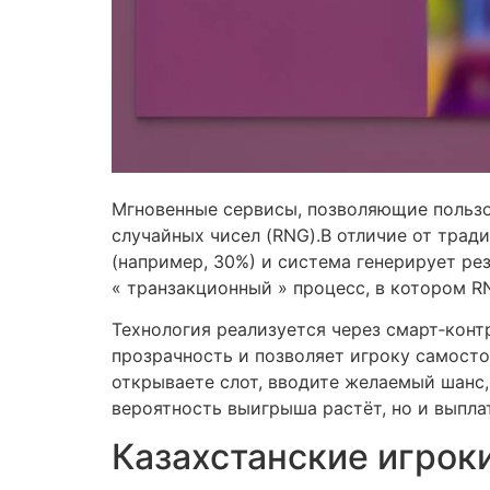
Мгновенные сервисы, позволяющие пользо
случайных чисел (RNG).В отличие от трад
(например, 30%) и система генерирует ре
« транзакционный » процесс, в котором R
Технология реализуется через смарт‑конт
прозрачность и позволяет игроку самосто
открываете слот, вводите желаемый шанс,
вероятность выигрыша растёт, но и выпла
Казахстанские игроки