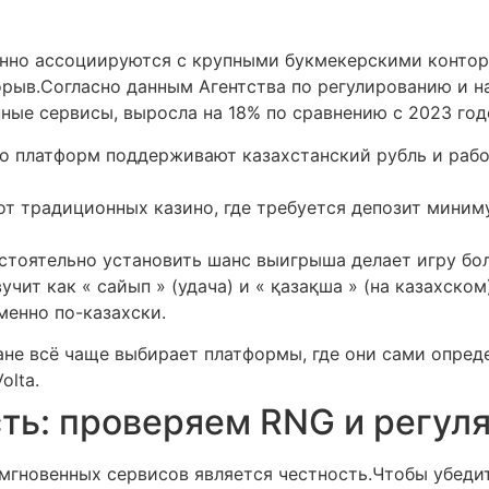
ионно ассоциируются с крупными букмекерскими контор
рыв.Согласно данным Агентства по регулированию и на
ные сервисы, выросла на 18% по сравнению с 2023 год
о платформ поддерживают казахстанский рубль и рабо
от традиционных казино, где требуется депозит миним
тоятельно установить шанс выигрыша делает игру бо
учит как « сайып » (удача) и « қазақша » (на казахском
менно по-казахски.
ане всё чаще выбирает платформы, где они сами опред
olta.
сть: проверяем RNG и регул
мгновенных сервисов является честность.Чтобы убедит