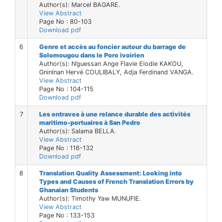
Author(s): Marcel BAGARE.
View Abstract
Page No : 80-103
Download pdf
6
Genre et accès au foncier autour du barrage de
Solomougou dans le Poro ivoirien
Author(s): N’guessan Ange Flavie Elodie KAKOU,
Gninlnan Hervé COULIBALY, Adja Ferdinand VANGA.
View Abstract
Page No : 104-115
Download pdf
7
Les entraves à une relance durable des activités
maritimo-portuaires à San Pedro
Author(s): Salama BELLA.
View Abstract
Page No : 116-132
Download pdf
8
Translation Quality Assessment: Looking into
Types and Causes of French Translation Errors by
Ghanaian Students
Author(s): Timothy Yaw MUNUFIE.
View Abstract
Page No : 133-153