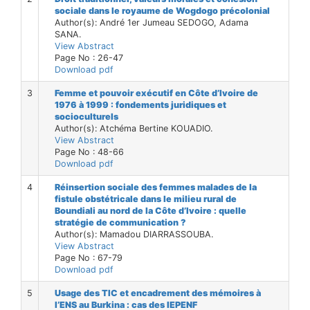
sociale dans le royaume de Wogdogo précolonial
Author(s): André 1er Jumeau SEDOGO, Adama
SANA.
View Abstract
Page No : 26-47
Download pdf
3
Femme et pouvoir exécutif en Côte d’Ivoire de
1976 à 1999 : fondements juridiques et
socioculturels
Author(s): Atchéma Bertine KOUADIO.
View Abstract
Page No : 48-66
Download pdf
4
Réinsertion sociale des femmes malades de la
fistule obstétricale dans le milieu rural de
Boundiali au nord de la Côte d’Ivoire : quelle
stratégie de communication ?
Author(s): Mamadou DIARRASSOUBA.
View Abstract
Page No : 67-79
Download pdf
5
Usage des TIC et encadrement des mémoires à
l’ENS au Burkina : cas des IEPENF