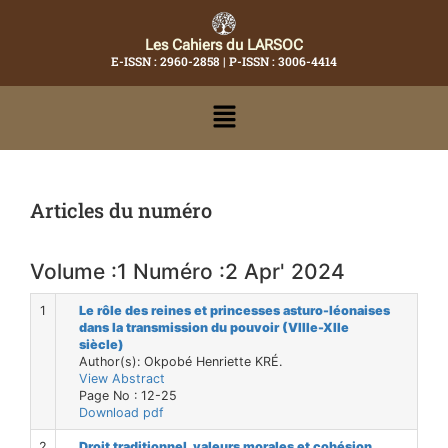
Les Cahiers du LARSOC
E-ISSN : 2960-2858 | P-ISSN : 3006-4414
Articles du numéro
Volume :1 Numéro :2 Apr' 2024
1
Le rôle des reines et princesses asturo-léonaises
dans la transmission du pouvoir (VIIIe-XIIe
siècle)
Author(s): Okpobé Henriette KRÉ.
View Abstract
Page No : 12-25
Download pdf
2
Droit traditionnel, valeurs morales et cohésion